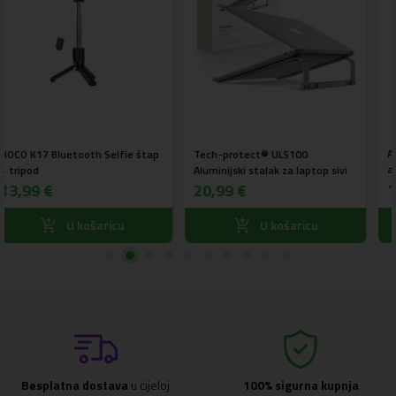
Posljednji komad 
JOYROOM® JR-ZS501
Acefast® E11 HQ Magnetni
100
MagSafe auto stalak
aluminijski stolni stalak
a laptop sivi
kontrolnu ploču
15,99 €
23,99 €
19,99 €
aricu
U košaricu
U koša
Besplatna dostava
u cijeloj
100% sigurna kupnja