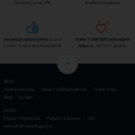
Hrvatskoj iznad 70€
kreditnom karticom
Garancija zadovoljstva
povrat
Preko
1.300.000 zadovoljnih
u roku 14 dana bez objašnjenja
kupaca
- od 2011. godine
INFO
Uvjeti poslovanja
Izjava o zaštiti privatnosti
Podaci tvrtke
Blog
Kontakt
KUPCI
Prijava / Registracija
Popusti za članove
FAQ
Jednostrani raskid ugovora