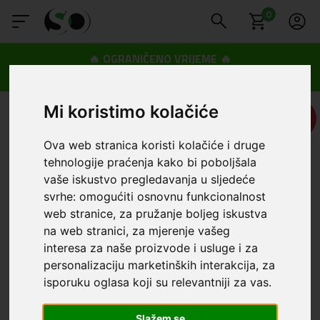
0
🔥 OGRANIČENO VRIJEME 🔥
Dostava u BOXNOW paketomate samo 0,99€
😍
Mi koristimo kolačiće
UŠTEDA
6,00 €
Ova web stranica koristi kolačiće i druge
tehnologije praćenja kako bi poboljšala
vaše iskustvo pregledavanja u sljedeće
svrhe:
omogućiti osnovnu funkcionalnost
web stranice
,
za pružanje boljeg iskustva
na web stranici
,
za mjerenje vašeg
interesa za naše proizvode i usluge i za
personalizaciju marketinških interakcija
,
za
isporuku oglasa koji su relevantniji za vas
.
Slažem se