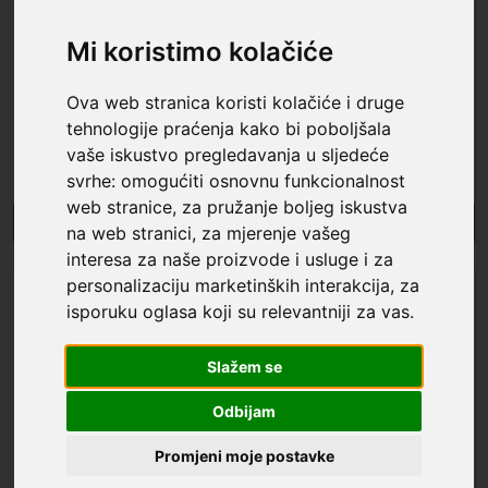
Mi koristimo kolačiće
Posljednja 2 komada po
Posljednja 2 komada po
Ova web stranica koristi kolačiće i druge
SPIGEN 9H ”EZ FIT” Zaštitno
akcijskoj cijeni
SPIGEN 9H ”EZ FIT” Zaštitno
akcijskoj cijeni
tehnologije praćenja kako bi poboljšala
staklo za Samsung Galaxy
staklo za Samsung Galaxy
vaše iskustvo pregledavanja u sljedeće
Watch 6 Classic (43mm)
Watch 6 Classic (44mm)
AGL07067 - 2kom
AGL06520 - 2kom
11,49 €
10,49 €
19,99 €
17,99 €
svrhe:
omogućiti osnovnu funkcionalnost
web stranice
,
za pružanje boljeg iskustva
U košaricu
U košaricu
na web stranici
,
za mjerenje vašeg
interesa za naše proizvode i usluge i za
personalizaciju marketinških interakcija
,
za
isporuku oglasa koji su relevantniji za vas
.
Slažem se
Odbijam
Promjeni moje postavke