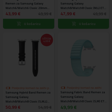
Remen za Samsung Galaxy
Samsung Galaxy
Watch6/Watch6 Clasic 20mm
Watch8/Watch8 Clasic (M,L) ET-
(M,L) ET-SXR94LVEGEU
SNL33LNEGEU
43,99 €
47,99 €
49,99 €
49,99 €
U košaricu
U košaricu
UŠTEDA
4,00 €
Posljednji komad na zalihi
Posljednji komad na zalihi po
Samsung Fabric Band Remen za
Samsung Hybrid Band Remen za
akcijskoj cijeni
Samsung Galaxy
Samsung Galaxy
Watch8/Watch8 Clasic (S,M) ET-
Watch8/Watch8 Clasic (S,M,L)
SVL32SMEGEU
49,99 €
ET-SLL50LBEGEU
50,99 €
54,99 €