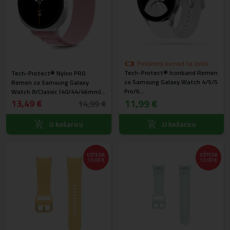
Posljednji komad na zalihi
Tech-Protect® Iconband Remen
Tech-Protect® Nylon PRO
za Samsung Galaxy Watch 4/5/5
Remen za Samsung Galaxy
Pro/6
Watch 8/Classic (40/44/46mm)
(40/42/43/44/45/46/47mm)
11,99 €
Pink
13,49 €
14,99 €
Bijeli
U košaricu
U košaricu
UŠTEDA
UŠTEDA
10,00 €
13,00 €