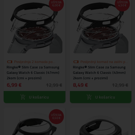
UŠTEDA
UŠTEDA
6,00 €
4,50 €
Posljednja 2 komada po
Posljednji komad na zalihi po
Ringke® Slim Case za Samsung
akcijskoj cijeni
Ringke® Slim Case za Samsung
akcijskoj cijeni
Galaxy Watch 6 Classic (47mm)
Galaxy Watch 6 Classic (43mm)
2kom (crni + prozirni)
2kom (crni + prozirni)
6,99 €
8,49 €
12,99 €
12,99 €
U košaricu
U košaricu
UŠTEDA
0,50 €