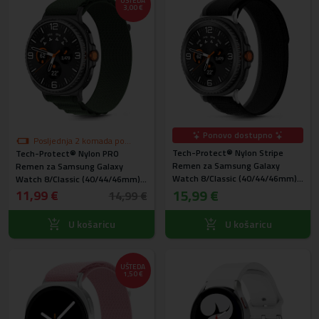
UŠTEDA
3,00 €
Ponovo dostupno
Posljednja 2 komada po
Tech-Protect® Nylon Stripe
Tech-Protect® Nylon PRO
akcijskoj cijeni
Remen za Samsung Galaxy
Remen za Samsung Galaxy
Watch 8/Classic (40/44/46mm)
Watch 8/Classic (40/44/46mm)
Crno narančasti
15,99 €
Zeleni
11,99 €
14,99 €
U košaricu
U košaricu
UŠTEDA
1,50 €