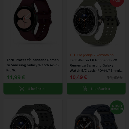
1,50 €
Posljednja 2 komada po
Tech-Protect® Iconband Remen
Tech-Protect® Iconband PRO
akcijskoj cijeni
za Samsung Galaxy Watch 4/5/5
Remen za Samsung Galaxy
Pro/6
Watch 8/Classic (40/44/46mm)
(40/42/43/44/45/46/47mm)
11,99 €
Zeleni
10,49 €
11,99 €
Bordo
U košaricu
U košaricu