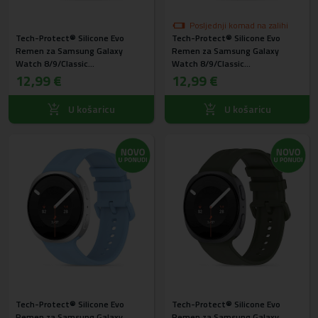
Posljednji komad na zalihi
Tech-Protect® Silicone Evo
Tech-Protect® Silicone Evo
Remen za Samsung Galaxy
Remen za Samsung Galaxy
Watch 8/9/Classic
Watch 8/9/Classic
(40/44/46mm) Crni
12,99 €
(40/44/46mm) Plavi
12,99 €
U košaricu
U košaricu
Tech-Protect® Silicone Evo
Tech-Protect® Silicone Evo
Remen za Samsung Galaxy
Remen za Samsung Galaxy