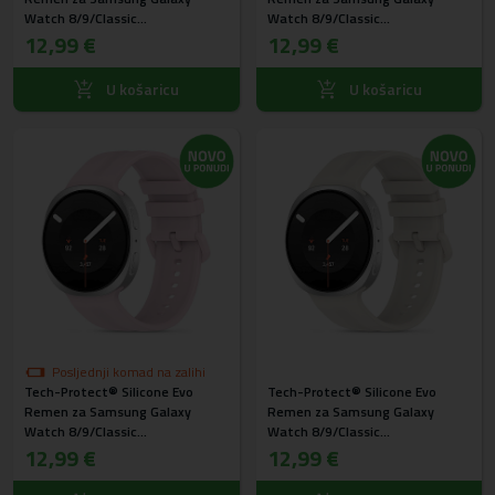
Watch 8/9/Classic
Watch 8/9/Classic
(40/44/46mm) Svijetlo plavi
12,99 €
(40/44/46mm) Zeleni
12,99 €
U košaricu
U košaricu
Posljednji komad na zalihi
Tech-Protect® Silicone Evo
Tech-Protect® Silicone Evo
Remen za Samsung Galaxy
Remen za Samsung Galaxy
Watch 8/9/Classic
Watch 8/9/Classic
(40/44/46mm) Pink
12,99 €
(40/44/46mm) Starlight
12,99 €