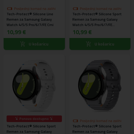
Posljednji komad na zalihi
Posljednji komad na zalihi
Tech-Protect® Silicone Line
Tech-Protect® Silicone Sport
Remen za Samsung Galaxy
Remen za Samsung Galaxy
Watch 4/5/5 Pro/6/7/FE Crni
Watch 4/5/5 Pro/6/7/FE
10,99 €
Narančasti
10,99 €
U košaricu
U košaricu
Ponovo dostupno
Posljednji komad na zalihi
Tech-Protect® Silicone Sport
Tech-Protect® Silicone Sport
Remen za Samsung Galaxy
Remen za Samsung Galaxy