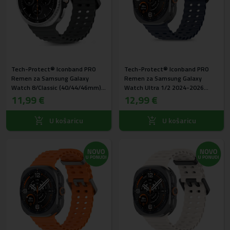
Tech-Protect® Iconband PRO
Tech-Protect® Iconband PRO
Remen za Samsung Galaxy
Remen za Samsung Galaxy
Watch 8/Classic (40/44/46mm)
Watch Ultra 1/2 2024-2026
Crni
11,99 €
(47mm) Plavi
12,99 €
U košaricu
U košaricu