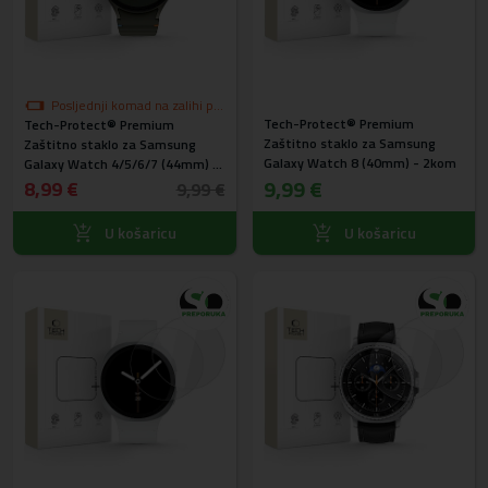
Posljednji komad na zalihi po
Tech-Protect® Premium
Tech-Protect® Premium
akcijskoj cijeni
Zaštitno staklo za Samsung
Zaštitno staklo za Samsung
Galaxy Watch 8 (40mm) - 2kom
Galaxy Watch 4/5/6/7 (44mm) -
9,99 €
2kom
8,99 €
9,99 €
U košaricu
U košaricu