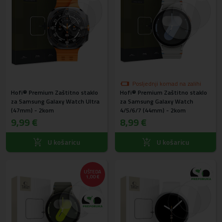
Posljednji komad na zalihi
Hofi® Premium Zaštitno staklo
Hofi® Premium Zaštitno staklo
za Samsung Galaxy Watch Ultra
za Samsung Galaxy Watch
(47mm) - 2kom
4/5/6/7 (44mm) - 2kom
9,99 €
8,99 €
U košaricu
U košaricu
UŠTEDA
1,00 €