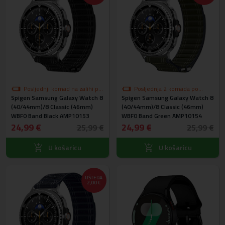
Posljednji komad na zalihi po
Posljednja 2 komada po
Spigen Samsung Galaxy Watch 8
akcijskoj cijeni
Spigen Samsung Galaxy Watch 8
akcijskoj cijeni
(40/44mm)/8 Classic (46mm)
(40/44mm)/8 Classic (46mm)
WBF0 Band Black AMP10153
WBF0 Band Green AMP10154
24,99 €
24,99 €
25,99 €
25,99 €
U košaricu
U košaricu
UŠTEDA
2,00 €