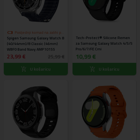
Posljednji komad na zalihi po
Tech-Protect® Silicone Remen
Spigen Samsung Galaxy Watch 8
akcijskoj cijeni
za Samsung Galaxy Watch 4/5/5
(40/44mm)/8 Classic (46mm)
Pro/6/7/FE Crni
WBF0 Band Navy AMP10155
10,99 €
23,99 €
25,99 €
U košaricu
U košaricu