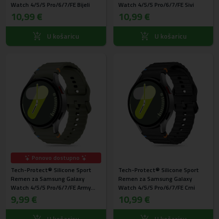
Watch 4/5/5 Pro/6/7/FE Bijeli
Watch 4/5/5 Pro/6/7/FE Sivi
10,99 €
10,99 €
U košaricu
U košaricu
Ponovo dostupno
Tech-Protect® Silicone Sport
Tech-Protect® Silicone Sport
Remen za Samsung Galaxy
Remen za Samsung Galaxy
Watch 4/5/5 Pro/6/7/FE Army
Watch 4/5/5 Pro/6/7/FE Crni
Zeleni
9,99 €
10,99 €
U košaricu
U košaricu