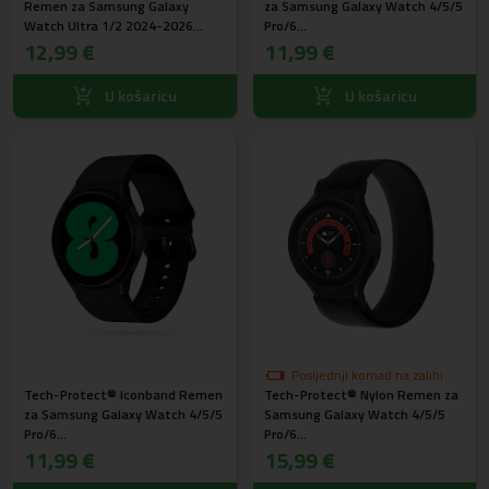
Remen za Samsung Galaxy
za Samsung Galaxy Watch 4/5/5
Watch Ultra 1/2 2024-2026
Pro/6
(47mm) Sivi
12,99 €
(40/42/43/44/45/46/47mm) Pink
11,99 €
U košaricu
U košaricu
Posljednji komad na zalihi
Tech-Protect® Iconband Remen
Tech-Protect® Nylon Remen za
za Samsung Galaxy Watch 4/5/5
Samsung Galaxy Watch 4/5/5
Pro/6
Pro/6
(40/42/43/44/45/46/47mm) Crni
11,99 €
(40/42/43/44/45/46/47mm)
15,99 €
Crno narančasti