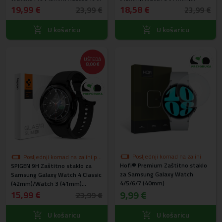
2kom
AGL03843 - 3kom
19,99 €
18,58 €
23,99 €
23,99 €
U košaricu
U košaricu
UŠTEDA
8,00 €
Posljednji komad na zalihi
Posljednji komad na zalihi po
Hofi® Premium Zaštitno staklo
SPIGEN 9H Zaštitno staklo za
akcijskoj cijeni
za Samsung Galaxy Watch
Samsung Galaxy Watch 4 Classic
4/5/6/7 (40mm)
(42mm)/Watch 3 (41mm)
9,99 €
AGL03843 - 3kom - OŠTEĆENA
15,99 €
23,99 €
AMBALAŽA - NOVO
U košaricu
U košaricu