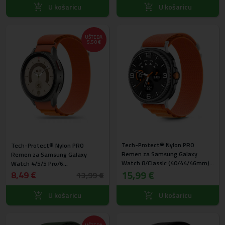
U košaricu
U košaricu
UŠTEDA
5,50 €
Tech-Protect® Nylon PRO
Tech-Protect® Nylon PRO
Remen za Samsung Galaxy
Remen za Samsung Galaxy
Watch 8/Classic (40/44/46mm)
Watch 4/5/5 Pro/6
Narančasti
15,99 €
(40/42/43/44/45/46/47mm)
8,49 €
13,99 €
Narančasti
U košaricu
U košaricu