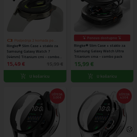
Ponovo dostupno
Posljednja 2 komada po
Ringke® Slim Case + staklo za
Ringke® Slim Case + staklo za
akcijskoj cijeni
Samsung Galaxy Watch Ultra
Samsung Galaxy Watch 7
Titanium crna - combo pack
(44mm) Titanium crni - combo
15,99 €
pack
15,49 €
15,99 €
U košaricu
U košaricu
UŠTEDA
UŠTEDA
3,00 €
4,50 €