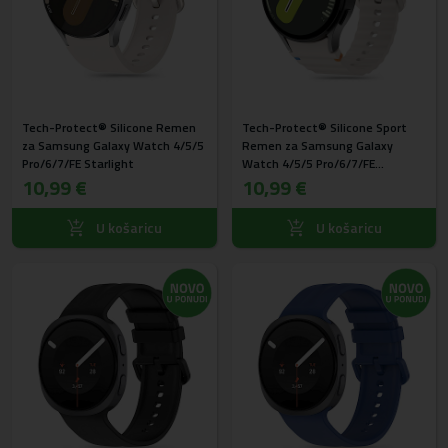
Tech-Protect® Silicone Remen
Tech-Protect® Silicone Sport
za Samsung Galaxy Watch 4/5/5
Remen za Samsung Galaxy
Pro/6/7/FE Starlight
Watch 4/5/5 Pro/6/7/FE
10,99 €
Starlight
10,99 €
U košaricu
U košaricu