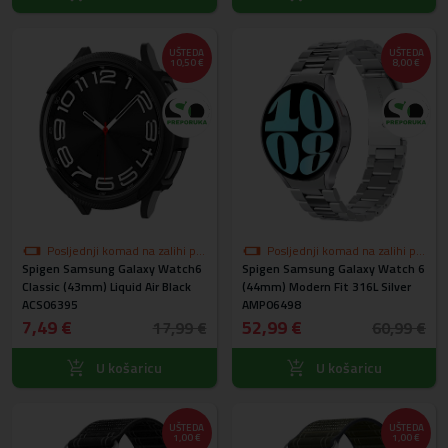
UŠTEDA
UŠTEDA
10,50 €
8,00 €
Posljednji komad na zalihi po
Posljednji komad na zalihi po
Spigen Samsung Galaxy Watch6
akcijskoj cijeni
Spigen Samsung Galaxy Watch 6
akcijskoj cijeni
Classic (43mm) Liquid Air Black
(44mm) Modern Fit 316L Silver
ACS06395
AMP06498
7,49 €
52,99 €
17,99 €
60,99 €
U košaricu
U košaricu
UŠTEDA
UŠTEDA
1,00 €
1,00 €