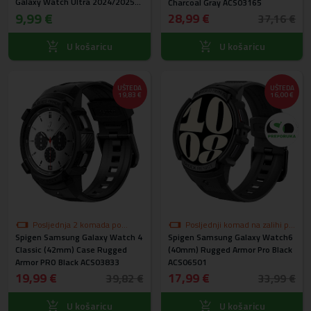
Galaxy Watch Ultra 2024/2025
Charcoal Gray ACS03165
(47mm) - 2kom
9,99 €
28,99 €
37,16 €
U košaricu
U košaricu
UŠTEDA
UŠTEDA
19,83 €
16,00 €
Posljednja 2 komada po
Posljednji komad na zalihi po
Spigen Samsung Galaxy Watch 4
akcijskoj cijeni
Spigen Samsung Galaxy Watch6
akcijskoj cijeni
Classic (42mm) Case Rugged
(40mm) Rugged Armor Pro Black
Armor PRO Black ACS03833
ACS06501
19,99 €
17,99 €
39,82 €
33,99 €
U košaricu
U košaricu