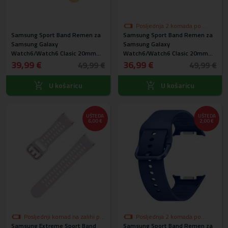
Posljednja 2 komada po
Samsung Sport Band Remen za
Samsung Sport Band Remen za
akcijskoj cijeni
Samsung Galaxy
Samsung Galaxy
Watch6/Watch6 Clasic 20mm
Watch6/Watch6 Clasic 20mm
(M,L) ET-SFR94LOEGEU
(S,M) ET-SFR93SMEGEU
39,99 €
36,99 €
49,99 €
49,99 €
U košaricu
U košaricu
UŠTEDA
UŠTEDA
6,00 €
2,00 €
Posljednji komad na zalihi po
Posljednja 2 komada po
Samsung Extreme Sport Band
akcijskoj cijeni
Samsung Sport Band Remen za
akcijskoj cijeni