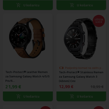
U košaricu
U košaricu
UŠTEDA
6,00 €
Posljednji komad na zalihi po
Tech-Protect® Leather Remen
Tech-Protect® Stainless Remen
akcijskoj cijeni
za Samsung Galaxy Watch 4/5/5
za Samsung Galaxy Watch 3
Pro/6
(45mm) Crni
(40/42/43/44/45/46/47mm)
21,99 €
12,99 €
18,99 €
Smeđi
U košaricu
U košaricu