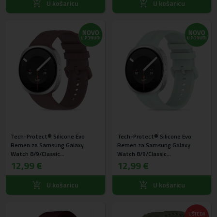
U košaricu
U košaricu
Tech-Protect® Silicone Evo
Tech-Protect® Silicone Evo
Remen za Samsung Galaxy
Remen za Samsung Galaxy
Watch 8/9/Classic
Watch 8/9/Classic
(40/44/46mm) Velvet plum
12,99 €
(40/44/46mm) Mint zeleni
12,99 €
U košaricu
U košaricu
UŠTEDA