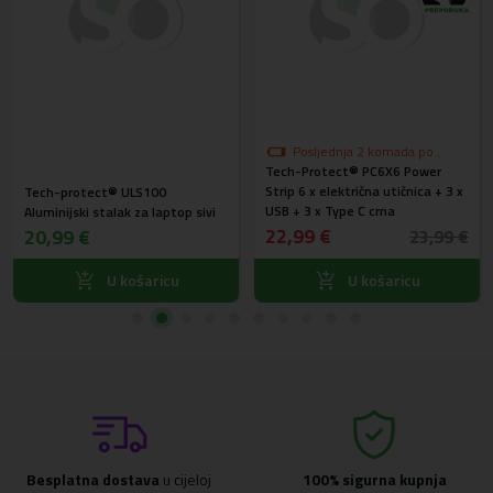
Posljednja 2 komada po
Tech-Protect® PC6X6 Power
akcijskoj cijeni
Strip 6 x električna utičnica + 3 x
Tech-protect® ULS100
USB + 3 x Type C crna
Aluminijski stalak za laptop sivi
22,99 €
20,99 €
23,99 €
U košaricu
U košaricu
Besplatna dostava
u cijeloj
100% sigurna kupnja