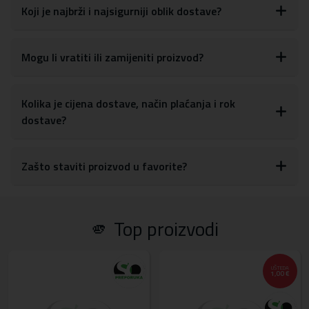
poput pametnog telefona, miša, power bank-a, kabela, punjača
Koji je najbrži i najsigurniji oblik dostave?
ili olovki. Glavni pretinac lako pristaje na prijenosna računala do
14 inča
Unutarnje dimenzije: 34 x 23,5 x 4 cm
Mogu li vratiti ili zamijeniti proizvod?
Vanjske dimenzije: 35,5 x 25,5 x 4,2 cm
Duljina remena: maks. 135 cm, min. 71 cm
Ima praktične i prostrane džepove
Kolika je cijena dostave, način plaćanja i rok
Praktično se zatvara patentnim zatvaračem
dostave?
Zašto staviti proizvod u favorite?
🫵 Top proizvodi
UŠTEDA
1,00 €