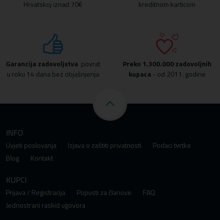
Hrvatskoj iznad 70€
kreditnom karticom
Garancija zadovoljstva
povrat
Preko
1.300.000 zadovoljnih
u roku 14 dana bez objašnjenja
kupaca
- od 2011. godine
INFO
Uvjeti poslovanja
Izjava o zaštiti privatnosti
Podaci tvrtke
Blog
Kontakt
KUPCI
Prijava / Registracija
Popusti za članove
FAQ
Jednostrani raskid ugovora