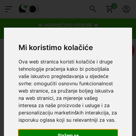
0
🔥 OGRANIČENO VRIJEME 🔥
Dostava u BOXNOW paketomate samo 0,99€
😍
Mi koristimo kolačiće
UŠTEDA
5,00 €
Ova web stranica koristi kolačiće i druge
tehnologije praćenja kako bi poboljšala
vaše iskustvo pregledavanja u sljedeće
svrhe:
omogućiti osnovnu funkcionalnost
web stranice
,
za pružanje boljeg iskustva
na web stranici
,
za mjerenje vašeg
interesa za naše proizvode i usluge i za
personalizaciju marketinških interakcija
,
za
isporuku oglasa koji su relevantniji za vas
.
Slažem se