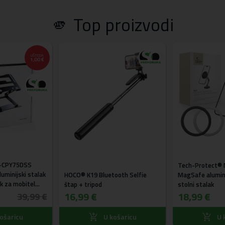
🫵 Top proizvodi
UŠTEDA
1,00 €
-CPY75DSS
Tech-Protect® 
uminijski stalak
HOCO® K19 Bluetooth Selfie
MagSafe aluminij
ak za mobitel
štap + tripod
stolni stalak
16,99 €
18,99 €
39,99 €
ošaricu
U košaricu
U 