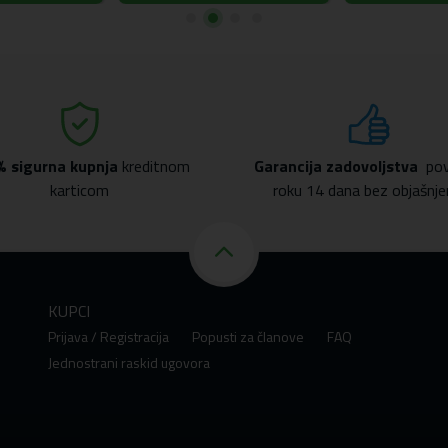
% sigurna kupnja
kreditnom
Garancija zadovoljstva
pov
karticom
roku 14 dana bez objašnje
KUPCI
Prijava / Registracija
Popusti za članove
FAQ
Jednostrani raskid ugovora