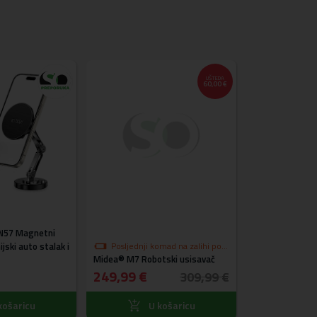
UŠTEDA
60,00 €
N57 Magnetni
Samsung Smart
ski auto stalak i
Posljednji komad na zalihi po
Midea® M7 Robotski usisavač
akcijskoj cijeni
T5600BBEGEU
249,99 €
33,99 €
309,99 €
košaricu
U košaricu
U