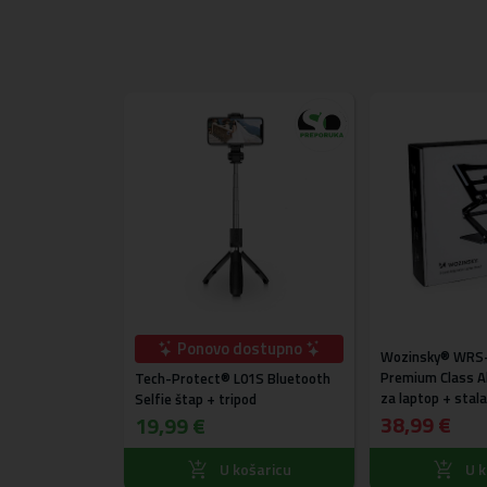
UŠTEDA
1,00 €
komada po
Ponovo dostupno
C6X6 Power
Wozinsky® WRS
a utičnica + 3 x
Premium Class Al
Tech-Protect® L01S Bluetooth
crna
za laptop + stal
Selfie štap + tripod
gratis (crni)
38,99 €
19,99 €
23,99 €
ošaricu
U košaricu
U k