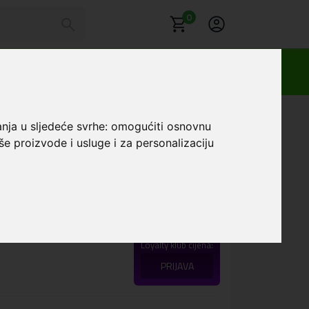
0
anja u sljedeće svrhe:
omogućiti osnovnu
še proizvode i usluge i za personalizaciju
S Vezica za mobitel
Favorit
Loyalty klub cijena:
PRIJAVA