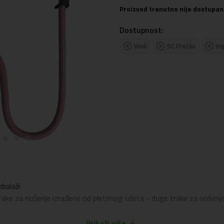
Proizvod trenutno nije dostupan
Dostupnost:
Web
SC Prečko
Im
mbalaži
rake za nošenje izrađene od pletenog užeta - duge trake za nošenje
duljine 145 cm
Prikaži više