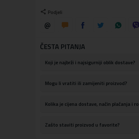
Opremljen adapterom koji postavljamo s unu
Podjeli
možemo objesiti preko ramena ili ga nositi 
Maksimalna duljina: 145 cm
ČESTA PITANJA
Koji je najbrži i najsigurniji oblik dostave?
Mogu li vratiti ili zamijeniti proizvod?
Kolika je cijena dostave, način plaćanja i 
Zašto staviti proizvod u favorite?