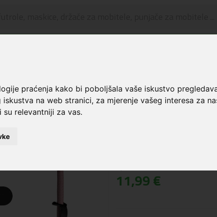
🔥 OGRANIČENO VRIJEME 🔥
Dostava u BOXNOW paketomate samo 0,99€
😍
Vezice
Tech-Protect® C10S Vezica za mobitel pink/titanium
logije praćenja kako bi poboljšala vaše iskustvo pregledav
 iskustva na web stranici
,
za mjerenje vašeg interesa za na
Tech-Protect® C10
 su relevantniji za vas
.
pink/titanium
vke
Šifra: 5906302324354
Cijena:
11,99 €