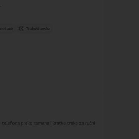
.
portane
Trakošćanska
 telefona preko ramena i kratke trake za ručni