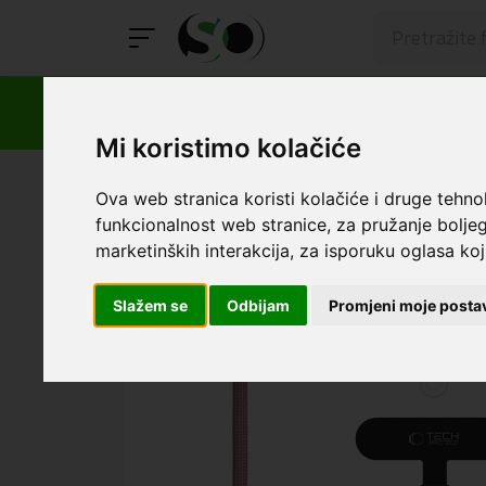
Mi koristimo kolačiće
SmartOprema
Kategorije
Cross Sale
Cross Sale P
Ova web stranica koristi kolačiće i druge tehno
funkcionalnost web stranice
,
za pružanje boljeg
marketinških interakcija
,
za isporuku oglasa koji
Slažem se
Odbijam
Promjeni moje posta