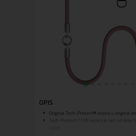
OPIS
Original Tech-Protect® vezica u original a
Tech-Protect C10S vezica je set od dvije t
zglob
Obje se mogu spojiti u jednu traku ukupne 