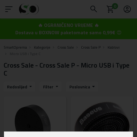
0
🔥 OGRANIČENO VRIJEME 🔥
Dostava u BOXNOW paketomate samo 0,99€
😍
SmartOprema
Kategorije
Cross Sale
Cross Sale P
Kablovi
Micro USB i Type C
Cross Sale - Cross Sale P - Micro USB i Type
C
Redoslijed
Filter
Poslovnica