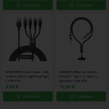
U košaricu
U košaricu
JOYROOM® A18 4u1 Kabel - USB
DUDAO® L20Max 4u1 Kabel s
to Micro USB/2 x Lightning/Type
vezicom - Type C to Type C +
C 1.2M Crni
Lightning + USB 65W
9,99 €
10,99 €
U košaricu
U košaricu