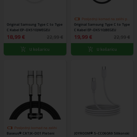
Posljednji komad na zalihi po
Original Samsung Type C to Type
Original Samsung Type C to Type
akcijskoj cijeni
C Kabel EP-DX510JWEGEU
C Kabel EP-DX510JBEGEU
18,99 €
19,99 €
22,99 €
22,99 €
U košaricu
U košaricu
Posljednji komad na zalihi
Baseus® CATJK-D01 Pleteni
JOYROOM® S-CC060A9 Silikonski