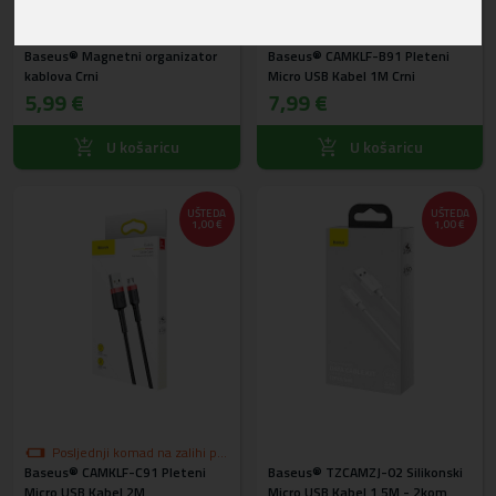
Baseus® Magnetni organizator
Baseus® CAMKLF-B91 Pleteni
kablova Crni
Micro USB Kabel 1M Crni
5,99 €
7,99 €
U košaricu
U košaricu
UŠTEDA
UŠTEDA
1,00 €
1,00 €
Posljednji komad na zalihi po
Baseus® CAMKLF-C91 Pleteni
akcijskoj cijeni
Baseus® TZCAMZJ-02 Silikonski
Micro USB Kabel 2M
Micro USB Kabel 1.5M - 2kom