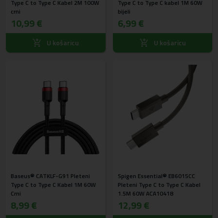
Type C to Type C Kabel 2M 100W
Type C to Type C kabel 1M 60W
crni
bijeli
10,99 €
6,99 €
U košaricu
U košaricu
Baseus® CATKLF-G91 Pleteni
Spigen Essential® EB6015CC
Type C to Type C Kabel 1M 60W
Pleteni Type C to Type C Kabel
Crni
1.5M 60W ACA10418
8,99 €
12,99 €