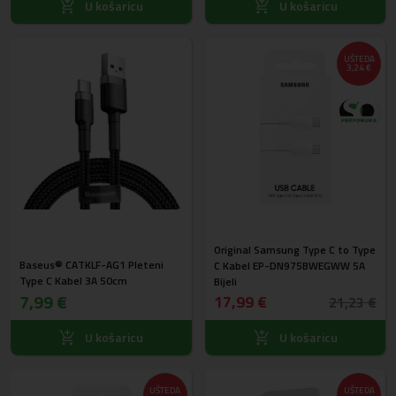
U košaricu
U košaricu
UŠTEDA
3,24 €
Original Samsung Type C to Type
Baseus® CATKLF-AG1 Pleteni
C Kabel EP-DN975BWEGWW 5A
Type C Kabel 3A 50cm
Bijeli
7,99 €
17,99 €
21,23 €
U košaricu
U košaricu
UŠTEDA
UŠTEDA