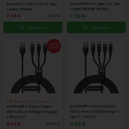
Xiaomi® Pleteni Type C to Type
Xiaomi® 2u1 Micro USB to Type
akcijskoj cijeni
C Kabel 3A/60W 1M Bijeli
C Kabel 1M Bijeli
7,99 €
7,49 €
7,99 €
U košaricu
U košaricu
UŠTEDA
0,50 €
Posljednja 2 komada po
JOYROOM® S-A18 4u1 Kabel -
JOYROOM® S-A18 3u1 Kabel -
akcijskoj cijeni
USB to Micro USB/Lightning/2 x
USB to Micro USB/Lightning/ype
Type C 1.2M Crni
C 30cm Crni
9,99 €
8,49 €
8,99 €