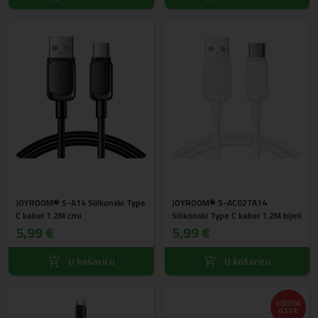
JOYROOM® S-A14 Silikonski Type
JOYROOM® S-AC027A14
C kabel 1.2M crni
Silikonski Type C kabel 1.2M bijeli
5,99 €
5,99 €
U košaricu
U košaricu
UŠTEDA
0,50 €