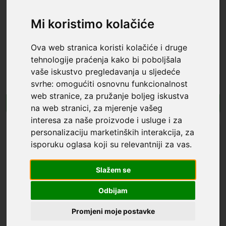
Mi koristimo kolačiće
Ova web stranica koristi kolačiće i druge
tehnologije praćenja kako bi poboljšala
Tech-Protect® Velcro Traka za
Baseus® Velcro Traka za
vaše iskustvo pregledavanja u sljedeće
organizaciju kablova 3M Crna
organizaciju kablova 1M Crna
5,99 €
3,99 €
svrhe:
omogućiti osnovnu funkcionalnost
web stranice
,
za pružanje boljeg iskustva
U košaricu
U košaricu
na web stranici
,
za mjerenje vašeg
interesa za naše proizvode i usluge i za
personalizaciju marketinških interakcija
,
za
isporuku oglasa koji su relevantniji za vas
.
Slažem se
Odbijam
Promjeni moje postavke