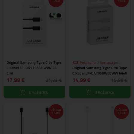
3,24 €
1,00 €
Original Samsung Type C to Type
Posljednja 2 komada po
C Kabel EP-DN975BBEGWW 5A
Original Samsung Type C to Type
akcijskoj cijeni
Crni
C Kabel EP-DA705BWEGWW bijeli
17,99 €
14,99 €
21,23 €
15,99 €
U košaricu
U košaricu
UŠTEDA
UŠTEDA
1,50 €
3,50 €