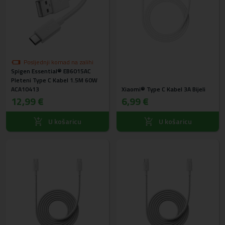
Posljednji komad na zalihi
Spigen Essential® EB6015AC
Pleteni Type C Kabel 1.5M 60W
ACA10413
Xiaomi® Type C Kabel 3A Bijeli
12,99 €
6,99 €
U košaricu
U košaricu