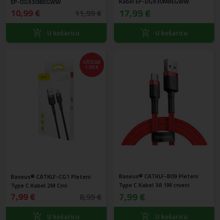
Kabel EP-DG930MBEGWW
EP-DG930IBEGWW
17,99 €
10,99 €
11,99 €
U košaricu
U košaricu
UŠTEDA
1,00 €
Baseus® CATKLF-B09 Pleteni
Baseus® CATKLF-CG1 Pleteni
Type C Kabel 3A 1M crveni
Type C Kabel 2M Crni
7,99 €
7,99 €
8,99 €
U košaricu
U košaricu