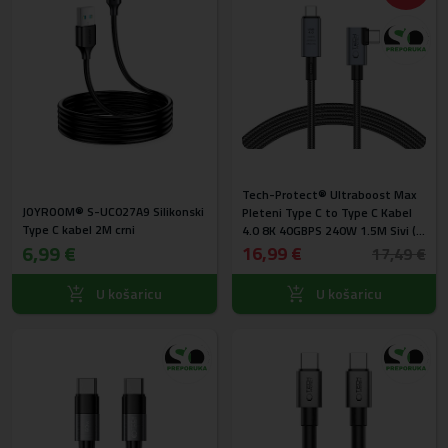
Tech-Protect® Ultraboost Max
JOYROOM® S-UC027A9 Silikonski
Pleteni Type C to Type C Kabel
Type C kabel 2M crni
4.0 8K 40GBPS 240W 1.5M Sivi (L-
6,99 €
oblik)
16,99 €
17,49 €
U košaricu
U košaricu