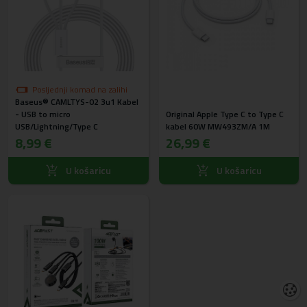
Posljednji komad na zalihi
Baseus® CAMLTYS-02 3u1 Kabel
- USB to micro
Original Apple Type C to Type C
USB/Lightning/Type C
kabel 60W MW493ZM/A 1M
8,99 €
26,99 €
U košaricu
U košaricu