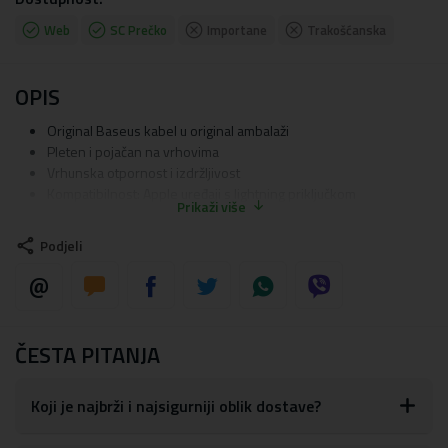
Web
SC Prečko
Importane
Trakošćanska
OPIS
Original Baseus kabel u original ambalaži
Pleten i pojačan na vrhovima
Vrhunska otpornost i izdržljivost
Kompatibilnost: Apple uređaji s lightning priključkom
Prikaži više
Dužina: 1 metar (2.4A)
Boja: Crvena
Podjeli
NAPOMENA: Molimo provjerite kompatibilnost kabela s
vašim uređajem. Ne odgovaramo za krivo naručen kabel.
Materijal:
Dvostruko pleteni najlon
ČESTA PITANJA
Koji je najbrži i najsigurniji oblik dostave?