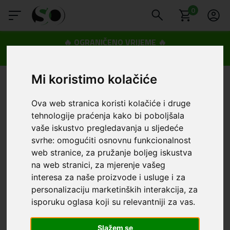
0
🔥 OGRANIČENO VRIJEME 🔥
Dostava u BOXNOW paketomate samo 0,99€
😍
Mi koristimo kolačiće
Ova web stranica koristi kolačiće i druge
tehnologije praćenja kako bi poboljšala
vaše iskustvo pregledavanja u sljedeće
svrhe:
omogućiti osnovnu funkcionalnost
web stranice
,
za pružanje boljeg iskustva
na web stranici
,
za mjerenje vašeg
interesa za naše proizvode i usluge i za
personalizaciju marketinških interakcija
,
za
isporuku oglasa koji su relevantniji za vas
.
Slažem se