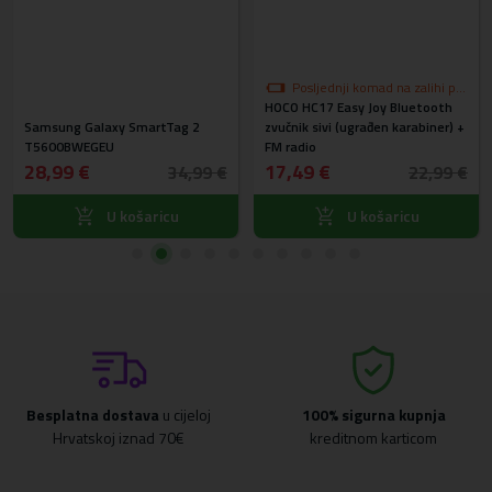
Posljednji komad na zalihi po
HOCO HC17 Easy Joy Bluetooth
akcijskoj cijeni
Samsung Galaxy SmartTag 2
zvučnik sivi (ugrađen karabiner) +
T5600BWEGEU
FM radio
28,99 €
17,49 €
34,99 €
22,99 €
U košaricu
U košaricu
Besplatna dostava
u cijeloj
100% sigurna kupnja
Hrvatskoj iznad 70€
kreditnom karticom