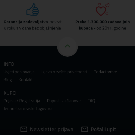
Garancija zadovoljstva
povrat
Preko
1.300.000 zadovoljnih
u roku 14 dana bez objašnjenja
kupaca
- od 2011. godine
INFO
Uvjeti poslovanja
Izjava o zaštiti privatnosti
Podaci tvrtke
Blog
Kontakt
KUPCI
Prijava / Registracija
Popusti za članove
FAQ
Jednostrani raskid ugovora
Newsletter prijava
Pošalji upit