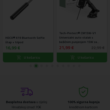
Tech-Protect® CM15W-V1
Univerzalni auto stalak s
HOCO® K19 Bluetooth Selfie
bežičnim punjenjem 15W za
štap + tripod
vjetrobransko staklo, kontrolnu
21,99 €
16,99 €
22,99 €
ploču i ventilaciju
U košaricu
U košaricu
Besplatna dostava
u cijeloj
100% sigurna kupnja
Hrvatskoj iznad 70€
kreditnom karticom