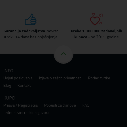
Garancija zadovoljstva
povrat
Preko
1.300.000 zadovoljnih
u roku 14 dana bez objašnjenja
kupaca
- od 2011. godine
INFO
Uvjeti poslovanja
Izjava o zaštiti privatnosti
Podaci tvrtke
Blog
Kontakt
KUPCI
Prijava / Registracija
Popusti za članove
FAQ
Jednostrani raskid ugovora