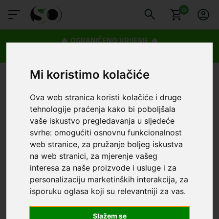
0
🔥 OGRANIČENO VRIJEME 🔥
Dostava u BOXNOW paketomate samo 0,99€
😍
Mi koristimo kolačiće
Ova web stranica koristi kolačiće i druge
tehnologije praćenja kako bi poboljšala
vaše iskustvo pregledavanja u sljedeće
svrhe:
omogućiti osnovnu funkcionalnost
web stranice
,
za pružanje boljeg iskustva
na web stranici
,
za mjerenje vašeg
interesa za naše proizvode i usluge i za
personalizaciju marketinških interakcija
,
za
isporuku oglasa koji su relevantniji za vas
.
Slažem se